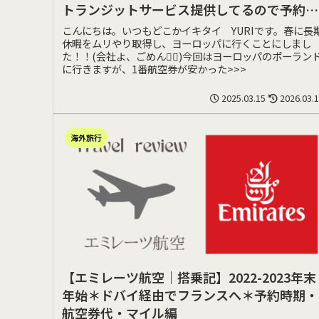
トランジットサービス提供してるので予約し
てみた！！
こんにちは。いつもどこかイキタイ YURIです。春に長
休暇をムリやり取得し、ヨーロッパに行くことにしまし
た！！(会社よ、ごめん🙇‍♀️)今回はヨーロッパのポーラン
に行きますが、1番航空券が安かった>>>
2025.03.15
2026.03.
海外旅行
【エミレーツ航空｜搭乗記】2022-2023年末
年始＊ドバイ経由でフランスへ＊予約時期・
航空券代・マイル編