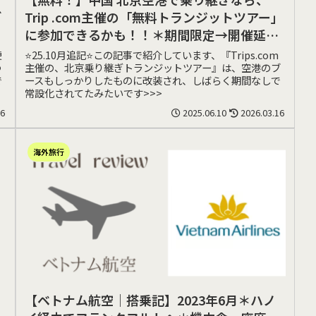
ぎ
Trip .com主催の「無料トランジットツアー」
に参加できるかも！！＊期間限定→開催延長
&常設化されてる＊
便
⭐️25.10月追記⭐️この記事で紹介しています、『Trips.com
つ
主催の、北京乗り継ぎトランジットツアー』は、空港のブ
で
ースもしっかりしたものに改装され、しばらく期間なしで
常設化されてたみたいです>>>
16
2025.06.10
2026.03.16
海外旅行
【ベトナム航空｜搭乗記】2023年6月＊ハノ