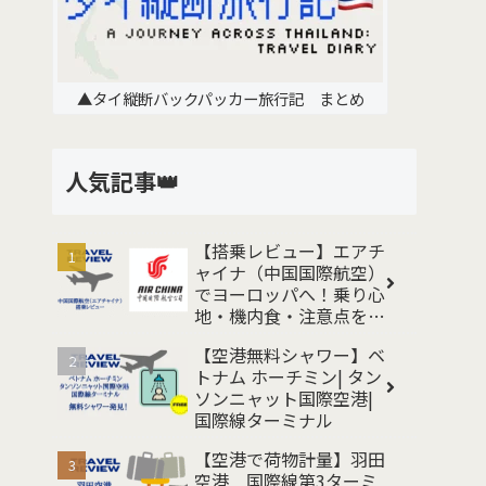
▲タイ縦断バックパッカー旅行記 まとめ
人気記事👑
【搭乗レビュー】エアチ
ャイナ（中国国際航空）
でヨーロッパへ！乗り心
地・機内食・注意点をレ
ポート
【空港無料シャワー】ベ
トナム ホーチミン| タン
ソンニャット国際空港|
国際線ターミナル
【空港で荷物計量】羽田
空港 国際線第3ターミ