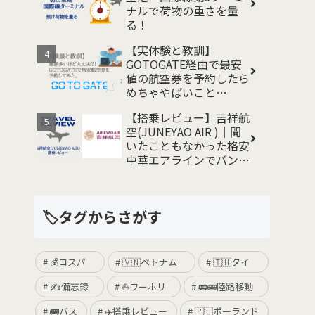
ナルで荷物の重さを量
る！
【実体験と教訓】
GOTOGATE経由で最安
値の航空券を予約したら
めちゃやばいこと
に、、 事例と対処法
【搭乗レビュー】吉祥航
空(JUNEYAO AIR )｜聞
いたこともなかった格安
中華エアラインでバンコ
クから関空まで帰国して
みた
🏷️タグからさがす
💰コスパ
🇻🇳ベトナム
🇹🇭タイ
✍️備忘録
⛵️ワーホリ
🚃🚌陸路移動
🚌バス
✈️搭乗レビュー
🇵🇱ポーランド