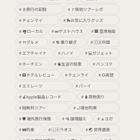
📓旅行の記録
🚩現地ツアーレポ
チェンマイ
🛼お気に入りグッズ
🏘ローカル
🛌ゲストハウス
🏢 空港施設
🍴グルメ
🔁 乗り継ぎ
🇨🇳中国
エアチャイナ
ハノイ
💻ガジェット
ホーチミン
🧠生活の知恵
バンコク
🏨ホテルレビュー
チェンライ
💱両替
エミレーツ
パーイ
🍎Apple製品レコード
🧳荷物測り
🆓無料ツアー
🌙寝台列車
🛡 海外旅行保険
🛂 国境越え
🧘ヨガ
🚃列車
🇱🇦ラオス
🌏 世界遺産