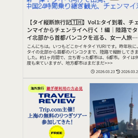
【タイ縦断旅行記🇹🇭】Vol1:タイ到着、チ
ンマイからチェンライへ行く！編｜陸路でタ
イ北部から首都バンコクを巡る、女一人旅の
記録
こんにちは。いつもどこかイキタイ YURIです。昨年秋に
タイの北部から首都のバンコクまで、陸路で縦断してき
した。約1ヶ月間で、立ち寄った都市は、6都市。タイは
度も来ていますが、地方都市はまだまだ>>>
2026.03.23
2026.03.
海外旅行