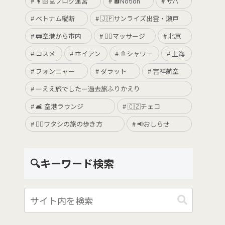
👩🏻‍💻ブログ運営
🔲Notion
サパ
ベトナム縦断
🇯🇵サンライズ出雲・瀬戸
🚃空港から市内
💆‍♀️マッサージ
北京
コスメ
ホイアン
🚿シャワー
上海
フォンニャー
ダラット
吉祥航空
ーええ旅でしたー過去旅ふりかえり
🛋 空港ラウンジ
🇨🇿チェコ
🚶‍♀️ワタシの旅の歩き方
📢おしらせ
🔍キーワード検索