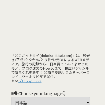
「どこかイキタイ(dokoka-ikitai.com)」は、旅好
き/平成1ケタ台/ゆとり世代/元OLによるWEBメデ
ィア。旅行の記録から、日々買ってみてよかった
モノ、ブログ運営のHowtoまで、幅広いジャンル
で気まぐれ更新中！ 2025年夏脱サラ＆冬〜ポーラ
ンドにワーホリビザで試住。
👩‍💻
プロフィール>
🌐🗣️Choose your language👇