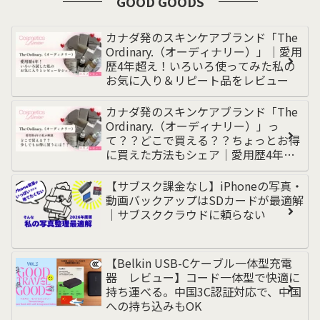
GOOD GOODS
カナダ発のスキンケアブランド「The
Ordinary.（オーディナリー）」｜愛用
歴4年超え！いろいろ使ってみた私の
お気に入り＆リピート品をレビュー
カナダ発のスキンケアブランド「The
Ordinary.（オーディナリー）」っ
て？？どこで買える？？ちょっとお得
に買えた方法もシェア｜愛用歴4年超
えの私が解説
【サブスク課金なし】iPhoneの写真・
動画バックアップはSDカードが最適解
｜サブスククラウドに頼らない
【Belkin USB-Cケーブル一体型充電
器 レビュー】コード一体型で快適に
持ち運べる。中国3C認証対応で、中国
への持ち込みもOK