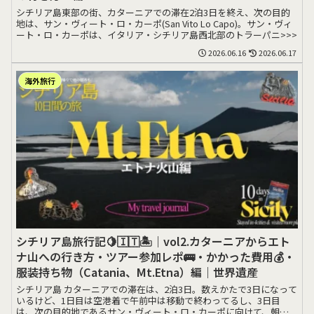
シチリア島東部の街、カターニアでの滞在2泊3日を終え、次の目的
地は、サン・ヴィート・ロ・カーポ(San Vito Lo Capo)。サン・ヴィ
ート・ロ・カーポは、イタリア・シチリア島西北部のトラーパニ>>>
2026.06.16
2026.06.17
海外旅行
シチリア島旅行記🍋🇮🇹🏝️｜vol2.カターニアからエト
ナ山への行き方・ツアー参加レポ🚌・かかった費用💰・
服装持ち物（Catania、Mt.Etna）編｜世界遺産
シチリア島 カターニアでの滞在は、2泊3日。数えかたで3日になって
いるけど、1日目は空港着で午前中は移動で終わってるし、3日目
は、次の目的地であるサン・ヴィート・ロ・カーポに向けて、朝早