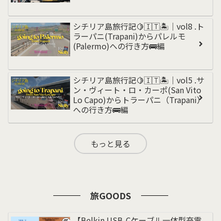
シチリア島旅行記🍋🇮🇹🏝️｜vol8 .ト
ラーパニ(Trapani)からパレルモ
(Palermo)への行き方🚌編
シチリア島旅行記🍋🇮🇹🏝️｜vol5 .サ
ン・ヴィート・ロ・カーポ(San Vito
Lo Capo)からトラーパニ（Trapani）
への行き方🚌編
もっと見る
旅GOODS
【Belkin USB-Cケーブル一体型充電