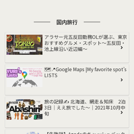
国内旅行
アラサー元五反田勤務OLが選ぶ、東京
おすすめグルメ・スポット〜五反田・
池上線沿い近辺編〜
🗺️📍Google Maps |My favorite spot’s
LISTS
旅の記録✍️ 北海道、網走＆知床 2泊
3日｜ええ旅でした〜｜2021年10月中
旬
【失敗談】Agodaのキャッシュバック