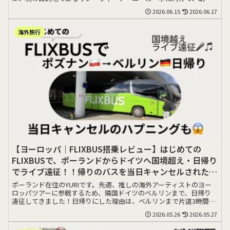
くにバスに乗る>>>
2026.06.15
2026.06.17
海外旅行
【ヨーロッパ｜FLIXBUS搭乗レビュー】はじめての
FLIXBUSで、ポーランドからドイツへ国境超え・日帰り
でライブ遠征！！帰りのバスを当日キャンセルされた
話。
ポーランド在住のYURIです。先週、推しの海外アーティストのヨー
ロッパツアーに参戦するため、隣国ドイツのベルリンまで、日帰り
遠征してきました！日帰りにした理由は、ベルリンまで片道3時間で
移動できること>>>
2026.05.26
2026.05.27