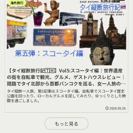
海外旅行
【タイ縦断旅行記🇹🇭】Vol5:スコータイ編｜世界遺産
の街を自転車で観光、グルメ、ゲストハウスレビュー｜
陸路でタイ北部から首都バンコクを巡る、女一人旅の記
録
タイ縦断一人旅、第5記事はスコータイ編。自転車でスコータイ歴史
公園を回ったり、ローカルグルメを試してみたり、ゆっくりとした時
間を過ごしました。
2026.05.26
もっと見る