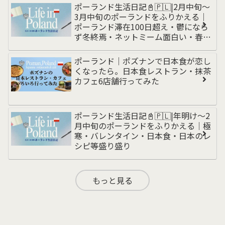
ンド編
ポーランド生活日記📓🇵🇱|2月中旬〜
3月中旬のポーランドをふりかえる｜
ポーランド滞在100日超え・鬱になら
ず冬終焉・ネットミーム面白い・春の
訪れと洗車・乾燥対策・無職からの脱
却・為替動き
ポーランド｜ポズナンで日本食が恋し
くなったら。日本食レストラン・抹茶
カフェ6店舗行ってみた
ポーランド生活日記📓🇵🇱|年明け〜2
月中旬のポーランドをふりかえる｜極
寒・バレンタイン・日本食・日本のレ
シピ等盛り盛り
もっと見る