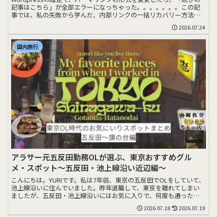
記事はこちら」が全部エラーになっちゃった。。。。。。。この記
事では、私の失敗から学んだ、内部リンクの一括リカバリー方法を
シェアします>>>
2026.07.24
国内旅行
アラサー元五反田勤務OLが選ぶ、東京おすすめグル
メ・スポット〜五反田・池上線沿い近辺編〜
こんにちは。YURIです。私は7年弱、東京の五反田でOLをしていて、
池上線沿いに住んでいました。昨年退職して、東京を離れてしまい
ましたが、五反田・池上線沿いにはお気に入りで、何度も通ったお
店がたくさん>>>
2026.07.18
2026.07.19