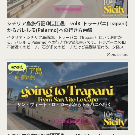
シチリア島旅行記🍋🇮🇹🏝️｜vol8 .トラーパニ(Trapani)
からパレルモ(Palermo)への行き方🚌編
イタリア・シチリア島西部、トラーパニ（Trapani）という港町か
ら、パレルモ(Palermo)への行き方の覚え書きです。トラパーニの旧
市街近くのビーチ。石が多めのビーチだけど昼間は賑わう。夕陽スポ
ッ>>>
2026.07.06
海外旅行