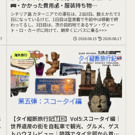
🚌・かかった費用💰・服装持ち物
（Catania、Mt.Etna）編｜世界遺産
、
シチリア島 カターニアでの滞在は、2泊3日。数えかたで3
o
日になっているけど、1日目は空港着で午前中は移動で終
チ
わってるし、3日目は、次の目的地であるサン・ヴィー
ト・ロ・カーポに向けて、朝早くにバスに乗る>>>
17
2026.06.15
2026.06.17
海外旅行
じ
【タイ縦断旅行記🇹🇭】Vol5:スコータイ編｜
へ
世界遺産の街を自転車で観光、グルメ、ゲス
トハウスレビュー｜陸路でタイ北部から首都