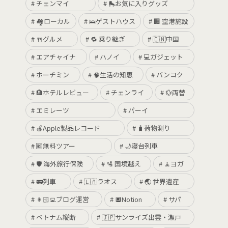
チェンマイ
🛼お気に入りグッズ
🏘ローカル
🛌ゲストハウス
🏢 空港施設
🍴グルメ
🔁 乗り継ぎ
🇨🇳中国
エアチャイナ
ハノイ
💻ガジェット
ホーチミン
🧠生活の知恵
バンコク
🏨ホテルレビュー
チェンライ
💱両替
エミレーツ
パーイ
🍎Apple製品レコード
🧳荷物測り
🆓無料ツアー
🌙寝台列車
🛡 海外旅行保険
🛂 国境越え
🧘ヨガ
🚃列車
🇱🇦ラオス
🌏 世界遺産
👩🏻‍💻ブログ運営
🔲Notion
サパ
ベトナム縦断
🇯🇵サンライズ出雲・瀬戸