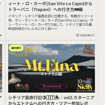
き
ィート・ロ・カーポ(San Vito Lo Capo)から
トラーパニ（Trapani）への行き方🚌編
イタリア・シチリア島西北部に位置する、有数のリゾート
で
地、サン・ヴィート・ロ・カーポ(San Vito Lo Capo)。サ
チ
ン・ヴィート・ロ・カーポで3泊して、シチリア島での最
終目的地のパレルモに行く前>>>
06
2026.06.17
海外旅行
ア
シチリア島旅行記🍋🇮🇹🏝️｜vol2.カターニア
からエトナ山への行き方・ツアー参加レポ