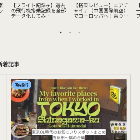
京
【フライト記録✈️】過去
【搭乗レビュー】エアチ
ッ
の飛行機搭乗記録を全部
ャイナ（中国国際航空）
国
データ化してみ
でヨーロッパへ！乗り心
ン
た！|2012年からのフラ
地・機内食・注意点をレ
み
イトを2日かけて遡り、
ポート
旅行記録を資産化したア
ラサー無職の備忘録|
新着記事
国内旅行