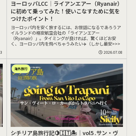
ヨーロッパLCC｜ライアンエアー（Ryanair）
に初めて乗ってみた！使いこなすために気を
つけたポイント！
ヨーロッパ内を安く旅するには、お世話になるであろうア
イルランドの格安航空会社の「ライアンエアー
（Ryanair）」。タイミングが良ければ、驚くほどお安
く、ヨーロッパ内を飛べちゃうみたい✈️（しかし最安>>>
13
2026.07.08
海外旅行
シチリア島旅行記🍋🇮🇹🏝️｜vol5 .サン・ヴ