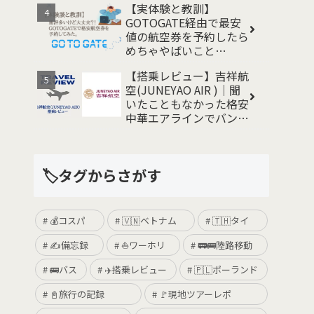
【実体験と教訓】
GOTOGATE経由で最安
値の航空券を予約したら
めちゃやばいこと
に、、 事例と対処法
【搭乗レビュー】吉祥航
空(JUNEYAO AIR )｜聞
いたこともなかった格安
中華エアラインでバンコ
クから関空まで帰国して
みた
🏷️タグからさがす
💰コスパ
🇻🇳ベトナム
🇹🇭タイ
✍️備忘録
⛵️ワーホリ
🚃🚌陸路移動
🚌バス
✈️搭乗レビュー
🇵🇱ポーランド
📓旅行の記録
🚩現地ツアーレポ