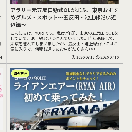
過
アラサー元五反田勤務OLが選ぶ、東京おすす
エ
めグルメ・スポット〜五反田・池上線沿い近
辺編〜
、
こんにちは。YURIです。私は7年弱、東京の五反田でOLを
していて、池上線沿いに住んでいました。昨年退職して、
内
東京を離れてしまいましたが、五反田・池上線沿いにはお
気に入りで、何度も通ったお店がたくさん>>>
24
2026.07.18
2026.07.19
海外旅行