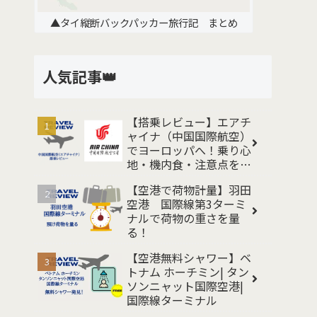
▲タイ縦断バックパッカー旅行記 まとめ
人気記事👑
【搭乗レビュー】エアチ
ャイナ（中国国際航空）
でヨーロッパへ！乗り心
地・機内食・注意点をレ
ポート
【空港で荷物計量】羽田
空港 国際線第3ターミ
ナルで荷物の重さを量
る！
【空港無料シャワー】ベ
トナム ホーチミン| タン
ソンニャット国際空港|
国際線ターミナル