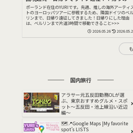
スを当日キャンセルされた話。
ポーランド在住のYURIです。先週、推しの海外アーティ
トのヨーロッパツアーに参戦するため、隣国ドイツのベ
リンまで、日帰り遠征してきました！日帰りにした理由
は、ベルリンまで片道3時間で移動できること>>>
2026.05.26
2026.05.
国内旅行
アラサー元五反田勤務OLが選
ぶ、東京おすすめグルメ・スポ
ット〜五反田・池上線沿い近辺
編〜
🗺️📍Google Maps |My favorite
spot’s LISTS