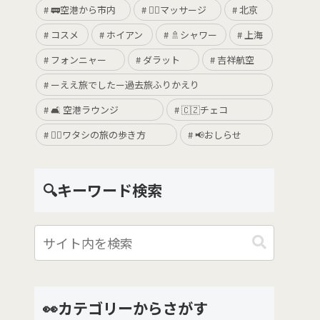
🚃空港から市内
💆‍♀️マッサージ
北京
コスメ
ホイアン
🚿シャワー
上海
フォンニャー
ダラット
吉祥航空
ーええ旅でしたー過去旅ふりかえり
🛋 空港ラウンジ
🇨🇿チェコ
🚶‍♀️ワタシの旅の歩き方
📢おしらせ
🔍キーワード検索
👀カテゴリーからさがす