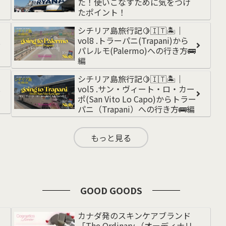
た！使いこなすために気をつけ
たポイント！
シチリア島旅行記🍋🇮🇹🏝️｜
vol8 .トラーパニ(Trapani)から
パレルモ(Palermo)への行き方🚌
編
シチリア島旅行記🍋🇮🇹🏝️｜
vol5 .サン・ヴィート・ロ・カー
ポ(San Vito Lo Capo)からトラー
パニ（Trapani）への行き方🚌編
もっと見る
GOOD GOODS
カナダ発のスキンケアブランド
「The Ordinary.（オーディナリ