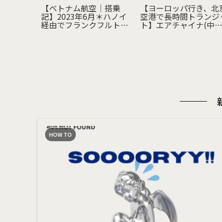
｜ライア
【ベトナム航空｜搭乗
【ヨーロッパ行き、北
air）に
記】2023年6月＊ハノイ
空港で長時間トランジ
た！使い
経由でフランクフルトへ
ト】エアチャイナ(中
をつけた
＊機内食・座席・アメニ
国際航空)の無料トラ
ティレポ！＊安くヨーロ
ジットホテル利用して
ッパへ
た🆓
HOW TO