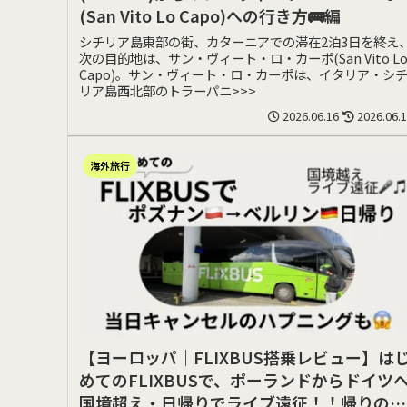
(San Vito Lo Capo)への行き方🚌編
シチリア島東部の街、カターニアでの滞在2泊3日を終え
次の目的地は、サン・ヴィート・ロ・カーポ(San Vito L
Capo)。サン・ヴィート・ロ・カーポは、イタリア・シ
リア島西北部のトラーパニ>>>
2026.06.16
2026.06.
海外旅行
【ヨーロッパ｜FLIXBUS搭乗レビュー】は
めてのFLIXBUSで、ポーランドからドイツ
国境超え・日帰りでライブ遠征！！帰りのバ