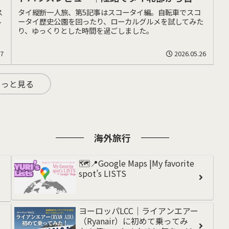
バンコクを巡る、女一人旅の記録
ス
タイ縦断一人旅、第5記事はスコータイ編。自転車でスコ
ル
ータイ歴史公園を回ったり、ローカルグルメを試してみた
り、ゆっくりとした時間を過ごしました。
27
2026.05.26
もっと見る
海外旅行
🗺️📍Google Maps |My favorite
spot’s LISTS
ヨーロッパLCC｜ライアンエアー
（Ryanair）に初めて乗ってみ