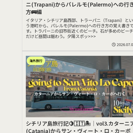
ニ(Trapani)からパレルモ(Palermo)への行
方🚌編
イタリア・シチリア島西部、トラーパニ（Trapani）とい
う港町から、パレルモ(Palermo)への行き方の覚え書き
す。トラパーニの旧市街近くのビーチ。石が多めのビー
だけど昼間は賑わう。夕陽スポッ>>>
2026.07.
海外旅行
シチリア島旅行記🍋🇮🇹🏝️｜vol3.カターニ
(Catania)からサン・ヴィート・ロ・カーポ