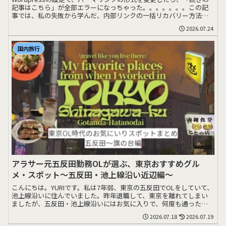
記事はこちら」が全部エラーになっちゃった。。。。。。。この記
事では、私の失敗から学んだ、内部リンクの一括リカバリー方法を
シェアします>>>
2026.07.24
国内旅行
アラサー元五反田勤務OLが選ぶ、東京おすすめグル
メ・スポット〜五反田・池上線沿い近辺編〜
こんにちは。YURIです。私は7年弱、東京の五反田でOLをしていて、
池上線沿いに住んでいました。昨年退職して、東京を離れてしまい
ましたが、五反田・池上線沿いにはお気に入りで、何度も通ったお
店がたくさん>>>
2026.07.18
2026.07.19