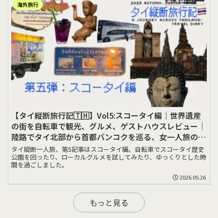
海外旅行
【タイ縦断旅行記🇹🇭】Vol5:スコータイ編｜世界遺産
の街を自転車で観光、グルメ、ゲストハウスレビュー｜
陸路でタイ北部から首都バンコクを巡る、女一人旅の記
録
タイ縦断一人旅、第5記事はスコータイ編。自転車でスコータイ歴史
公園を回ったり、ローカルグルメを試してみたり、ゆっくりとした時
間を過ごしました。
2026.05.26
もっと見る