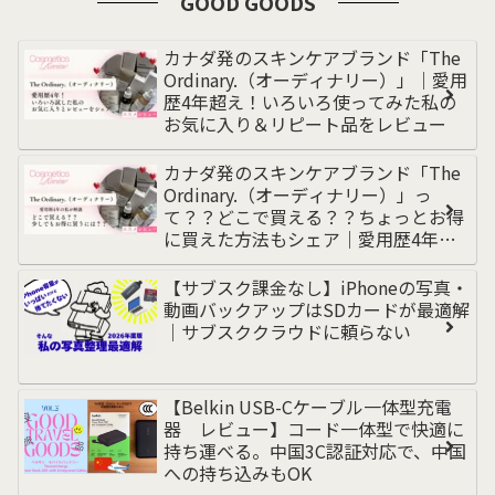
GOOD GOODS
カナダ発のスキンケアブランド「The
Ordinary.（オーディナリー）」｜愛用
歴4年超え！いろいろ使ってみた私の
お気に入り＆リピート品をレビュー
カナダ発のスキンケアブランド「The
Ordinary.（オーディナリー）」っ
て？？どこで買える？？ちょっとお得
に買えた方法もシェア｜愛用歴4年超
えの私が解説
【サブスク課金なし】iPhoneの写真・
動画バックアップはSDカードが最適解
｜サブスククラウドに頼らない
【Belkin USB-Cケーブル一体型充電
器 レビュー】コード一体型で快適に
持ち運べる。中国3C認証対応で、中国
への持ち込みもOK