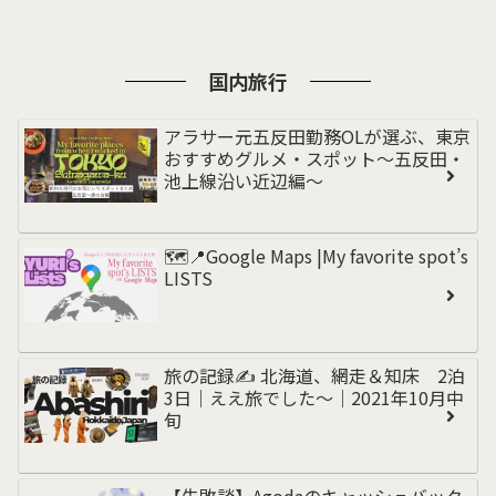
国内旅行
アラサー元五反田勤務OLが選ぶ、東京
おすすめグルメ・スポット〜五反田・
池上線沿い近辺編〜
🗺️📍Google Maps |My favorite spot’s
LISTS
旅の記録✍️ 北海道、網走＆知床 2泊
3日｜ええ旅でした〜｜2021年10月中
旬
【失敗談】Agodaのキャッシュバック