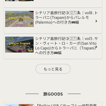
シチリア島旅行記🍋🇮🇹🏝️｜vol8 .ト
ラーパニ(Trapani)からパレルモ
(Palermo)への行き方🚌編
シチリア島旅行記🍋🇮🇹🏝️｜vol5 .サ
ン・ヴィート・ロ・カーポ(San Vito
Lo Capo)からトラーパニ（Trapani）
への行き方🚌編
もっと見る
旅GOODS
【Belkin USB-Cケーブル一体型充電