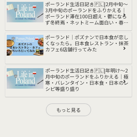
ンド編
ポーランド生活日記📓🇵🇱|2月中旬〜
3月中旬のポーランドをふりかえる｜
ポーランド滞在100日超え・鬱になら
ず冬終焉・ネットミーム面白い・春の
訪れと洗車・乾燥対策・無職からの脱
却・為替動き
ポーランド｜ポズナンで日本食が恋し
くなったら。日本食レストラン・抹茶
カフェ6店舗行ってみた
ポーランド生活日記📓🇵🇱|年明け〜2
月中旬のポーランドをふりかえる｜極
寒・バレンタイン・日本食・日本のレ
シピ等盛り盛り
もっと見る