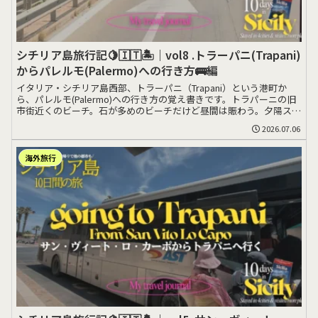
シチリア島旅行記🍋🇮🇹🏝️｜vol8 .トラーパニ(Trapani)
からパレルモ(Palermo)への行き方🚌編
イタリア・シチリア島西部、トラーパニ（Trapani）という港町か
ら、パレルモ(Palermo)への行き方の覚え書きです。トラパーニの旧
市街近くのビーチ。石が多めのビーチだけど昼間は賑わう。夕陽スポ
ッ>>>
2026.07.06
海外旅行