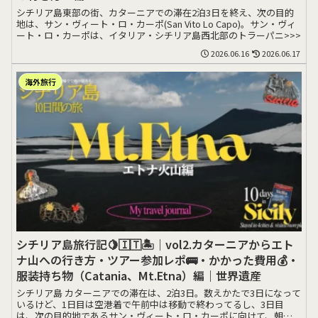
シチリア島東部の街、カターニアでの滞在2泊3日を終え、次の目的
地は、サン・ヴィート・ロ・カーポ(San Vito Lo Capo)。サン・ヴィ
ート・ロ・カーポは、イタリア・シチリア島西北部のトラーパニ>>>
2026.06.16
2026.06.17
海外旅行
シチリア島旅行記🍋🇮🇹🏝️｜vol2.カターニアからエト
ナ山への行き方・ツアー参加レポ🚌・かかった費用💰・
服装持ち物（Catania、Mt.Etna）編｜世界遺産
シチリア島 カターニアでの滞在は、2泊3日。数えかたで3日になって
いるけど、1日目は空港着で午前中は移動で終わってるし、3日目
は、次の目的地であるサン・ヴィート・ロ・カーポに向けて、朝早