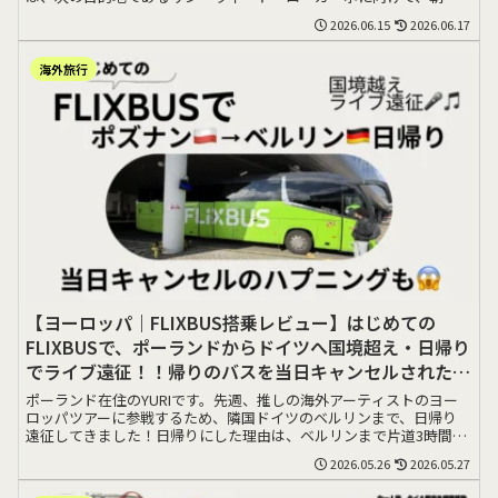
くにバスに乗る>>>
2026.06.15
2026.06.17
海外旅行
【ヨーロッパ｜FLIXBUS搭乗レビュー】はじめての
FLIXBUSで、ポーランドからドイツへ国境超え・日帰り
でライブ遠征！！帰りのバスを当日キャンセルされた
話。
ポーランド在住のYURIです。先週、推しの海外アーティストのヨー
ロッパツアーに参戦するため、隣国ドイツのベルリンまで、日帰り
遠征してきました！日帰りにした理由は、ベルリンまで片道3時間で
移動できること>>>
2026.05.26
2026.05.27