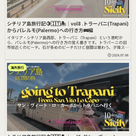
シチリア島旅行記🍋🇮🇹🏝️｜vol8 .トラーパニ(Trapani)
からパレルモ(Palermo)への行き方🚌編
イタリア・シチリア島西部、トラーパニ（Trapani）という港町か
ら、パレルモ(Palermo)への行き方の覚え書きです。トラパーニの旧
市街近くのビーチ。石が多めのビーチだけど昼間は賑わう。夕陽スポ
ッ>>>
2026.07.06
海外旅行