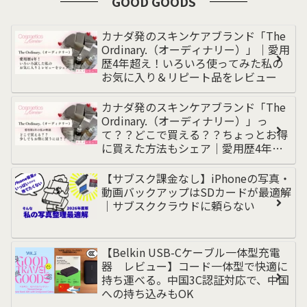
GOOD GOODS
カナダ発のスキンケアブランド「The
Ordinary.（オーディナリー）」｜愛用
歴4年超え！いろいろ使ってみた私の
お気に入り＆リピート品をレビュー
カナダ発のスキンケアブランド「The
Ordinary.（オーディナリー）」っ
て？？どこで買える？？ちょっとお得
に買えた方法もシェア｜愛用歴4年超
えの私が解説
【サブスク課金なし】iPhoneの写真・
動画バックアップはSDカードが最適解
｜サブスククラウドに頼らない
【Belkin USB-Cケーブル一体型充電
器 レビュー】コード一体型で快適に
持ち運べる。中国3C認証対応で、中国
への持ち込みもOK