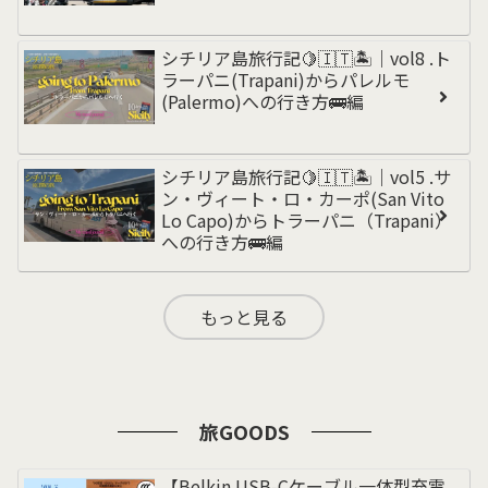
シチリア島旅行記🍋🇮🇹🏝️｜vol8 .ト
ラーパニ(Trapani)からパレルモ
(Palermo)への行き方🚌編
シチリア島旅行記🍋🇮🇹🏝️｜vol5 .サ
ン・ヴィート・ロ・カーポ(San Vito
Lo Capo)からトラーパニ（Trapani）
への行き方🚌編
もっと見る
旅GOODS
【Belkin USB-Cケーブル一体型充電