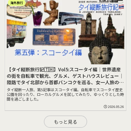
海外旅行
【タイ縦断旅行記🇹🇭】Vol5:スコータイ編｜世界遺産
の街を自転車で観光、グルメ、ゲストハウスレビュー｜
陸路でタイ北部から首都バンコクを巡る、女一人旅の記
録
タイ縦断一人旅、第5記事はスコータイ編。自転車でスコータイ歴史
公園を回ったり、ローカルグルメを試してみたり、ゆっくりとした時
間を過ごしました。
2026.05.26
もっと見る