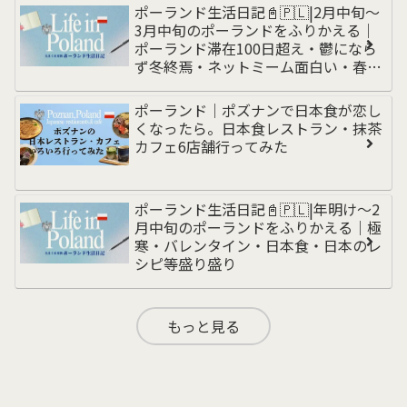
ンド編
ポーランド生活日記📓🇵🇱|2月中旬〜
3月中旬のポーランドをふりかえる｜
ポーランド滞在100日超え・鬱になら
ず冬終焉・ネットミーム面白い・春の
訪れと洗車・乾燥対策・無職からの脱
却・為替動き
ポーランド｜ポズナンで日本食が恋し
くなったら。日本食レストラン・抹茶
カフェ6店舗行ってみた
ポーランド生活日記📓🇵🇱|年明け〜2
月中旬のポーランドをふりかえる｜極
寒・バレンタイン・日本食・日本のレ
シピ等盛り盛り
もっと見る