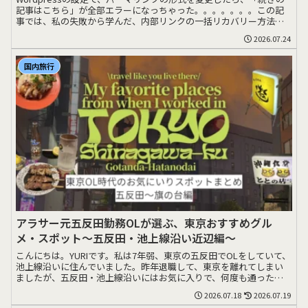
記事はこちら」が全部エラーになっちゃった。。。。。。。この記
事では、私の失敗から学んだ、内部リンクの一括リカバリー方法を
シェアします>>>
2026.07.24
国内旅行
アラサー元五反田勤務OLが選ぶ、東京おすすめグル
メ・スポット〜五反田・池上線沿い近辺編〜
こんにちは。YURIです。私は7年弱、東京の五反田でOLをしていて、
池上線沿いに住んでいました。昨年退職して、東京を離れてしまい
ましたが、五反田・池上線沿いにはお気に入りで、何度も通ったお
店がたくさん>>>
2026.07.18
2026.07.19