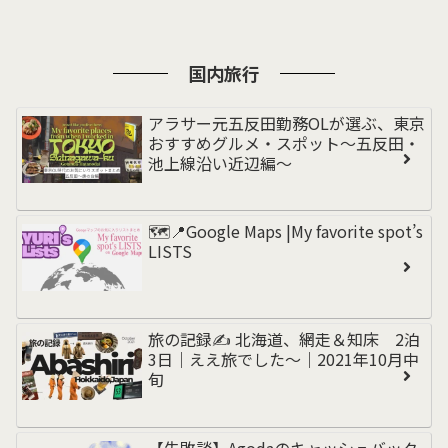
国内旅行
アラサー元五反田勤務OLが選ぶ、東京
おすすめグルメ・スポット〜五反田・
池上線沿い近辺編〜
🗺️📍Google Maps |My favorite spot’s
LISTS
旅の記録✍️ 北海道、網走＆知床 2泊
3日｜ええ旅でした〜｜2021年10月中
旬
【失敗談】Agodaのキャッシュバック