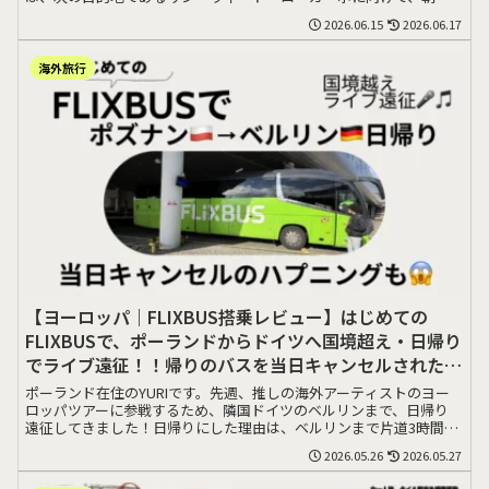
くにバスに乗る>>>
2026.06.15
2026.06.17
海外旅行
【ヨーロッパ｜FLIXBUS搭乗レビュー】はじめての
FLIXBUSで、ポーランドからドイツへ国境超え・日帰り
でライブ遠征！！帰りのバスを当日キャンセルされた
話。
ポーランド在住のYURIです。先週、推しの海外アーティストのヨー
ロッパツアーに参戦するため、隣国ドイツのベルリンまで、日帰り
遠征してきました！日帰りにした理由は、ベルリンまで片道3時間で
移動できること>>>
2026.05.26
2026.05.27