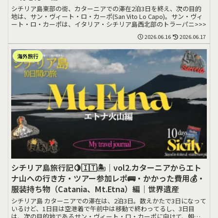
シチリア島東部の街、カターニアでの滞在2泊3日を終え、次の目的
地は、サン・ヴィート・ロ・カーポ(San Vito Lo Capo)。サン・ヴィ
ート・ロ・カーポは、イタリア・シチリア島西北部のトラーパニ>>>
2026.06.16
2026.06.17
海外旅行
シチリア島旅行記🍋🇮🇹🏝️｜vol2.カターニアからエト
ナ山への行き方・ツアー参加レポ🚌・かかった費用💰・
服装持ち物（Catania、Mt.Etna）編｜世界遺産
シチリア島 カターニアでの滞在は、2泊3日。数えかたで3日になって
いるけど、1日目は空港着で午前中は移動で終わってるし、3日目
は、次の目的地であるサン・ヴィート・ロ・カーポに向けて、朝早