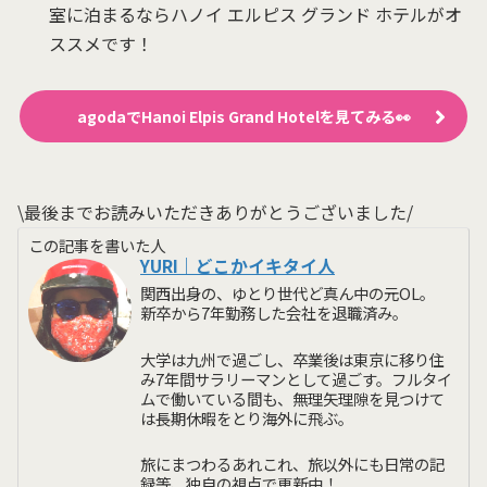
室に泊まるならハノイ エルピス グランド ホテルがオ
ススメです！
agodaでHanoi Elpis Grand Hotelを見てみる👀
\最後までお読みいただきありがとうございました/
この記事を書いた人
YURI｜どこかイキタイ人
関西出身の、ゆとり世代ど真ん中の元OL。
新卒から7年勤務した会社を退職済み。
大学は九州で過ごし、卒業後は東京に移り住
み7年間サラリーマンとして過ごす。フルタイ
ムで働いている間も、無理矢理隙を見つけて
は長期休暇をとり海外に飛ぶ。
旅にまつわるあれこれ、旅以外にも日常の記
録等、独自の視点で更新中！