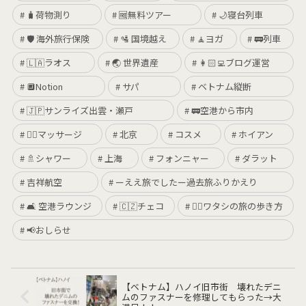
🧳荷物測り
🆓無料ツアー
🌙寝台列車
🛡 海外旅行保険
🛂 国境越え
🧘ヨガ
🚃列車
🇱🇦ラオス
🌏 世界遺産
👩🏻‍💻ブログ運営
🔲Notion
サパ
ベトナム縦断
🇯🇵サンライズ出雲・瀬戸
🚃空港から市内
💆‍♀️マッサージ
北京
コスメ
ホイアン
🚿シャワー
上海
フォンニャー
ダラット
吉祥航空
ーええ旅でしたー過去旅ふりかえり
🛋 空港ラウンジ
🇨🇿チェコ
🚶‍♀️ワタシの旅の歩き方
📢おしらせ
【ベトナム】ハノイ旧市街 壊れたデニ
ムのファスナーを修理してもらった→大