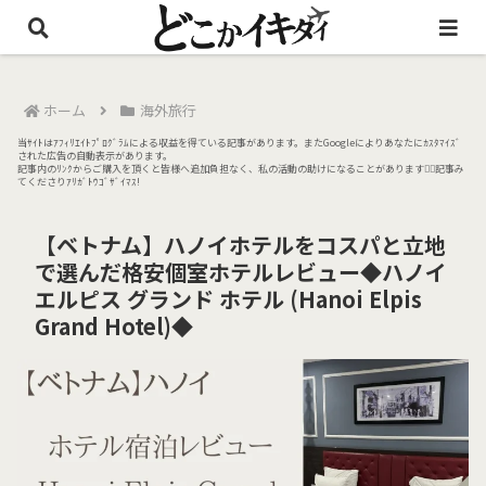
ホーム
海外旅行
当ｻｲﾄはｱﾌｨﾘｴｲﾄﾌﾟﾛｸﾞﾗﾑによる収益を得ている記事があります。またGoogleによりあなたにｶｽﾀﾏｲｽﾞ
された広告の自動表示があります。
記事内のﾘﾝｸからご購入を頂くと皆様へ追加負担なく、私の活動の助けになることがあります🙇‍♀️記事み
てくださりｱﾘｶﾞﾄｳｺﾞｻﾞｲﾏｽ!
【ベトナム】ハノイホテルをコスパと立地
で選んだ格安個室ホテルレビュー◆ハノイ
エルピス グランド ホテル (Hanoi Elpis
Grand Hotel)◆