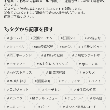
①営業・ご依頼の内容はメールで個別にご返信させていただく場合がご
ざいます。
②スパム・迷惑内容についてはコメントを削除します。
③全てのコメントにご返信ができない場合がございます。
何卒ご了承ください。
🏷️タグから記事を探す
💰コスパ
🇻🇳ベトナム
🇹🇭タイ
✍️備忘録
⛵️ワーホリ
🚃🚌陸路移動
🚌バス
✈️搭乗レビュー
🇵🇱ポーランド
📓旅行の記録
🚩現地ツアーレポ
チェンマイ
🛼お気に入りグッズ
🏘ローカル
🛌ゲストハウス
🏢 空港施設
🍴グルメ
🔁 乗り継ぎ
🇨🇳中国
エアチャイナ
ハノイ
💻ガジェット
ホーチミン
🧠生活の知恵
バンコク
🏨ホテルレビュー
チェンライ
💱両替
エミレーツ
パーイ
🍎Apple製品レコード