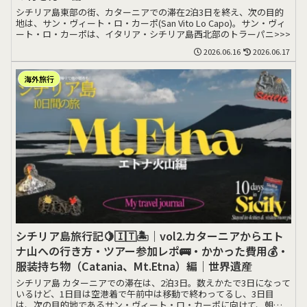
シチリア島東部の街、カターニアでの滞在2泊3日を終え、次の目的
地は、サン・ヴィート・ロ・カーポ(San Vito Lo Capo)。サン・ヴィ
ート・ロ・カーポは、イタリア・シチリア島西北部のトラーパニ>>>
2026.06.16
2026.06.17
海外旅行
シチリア島旅行記🍋🇮🇹🏝️｜vol2.カターニアからエト
ナ山への行き方・ツアー参加レポ🚌・かかった費用💰・
服装持ち物（Catania、Mt.Etna）編｜世界遺産
シチリア島 カターニアでの滞在は、2泊3日。数えかたで3日になって
いるけど、1日目は空港着で午前中は移動で終わってるし、3日目
は、次の目的地であるサン・ヴィート・ロ・カーポに向けて、朝早