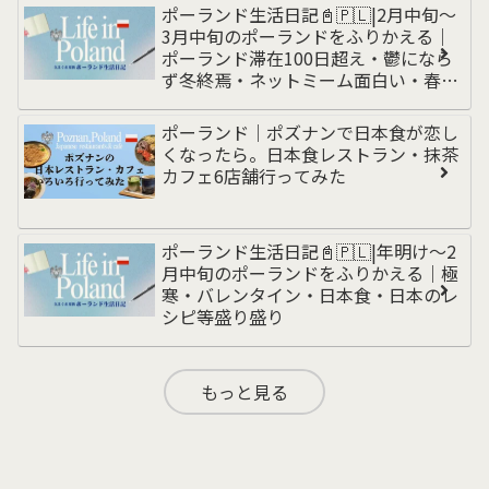
ンド編
ポーランド生活日記📓🇵🇱|2月中旬〜
3月中旬のポーランドをふりかえる｜
ポーランド滞在100日超え・鬱になら
ず冬終焉・ネットミーム面白い・春の
訪れと洗車・乾燥対策・無職からの脱
却・為替動き
ポーランド｜ポズナンで日本食が恋し
くなったら。日本食レストラン・抹茶
カフェ6店舗行ってみた
ポーランド生活日記📓🇵🇱|年明け〜2
月中旬のポーランドをふりかえる｜極
寒・バレンタイン・日本食・日本のレ
シピ等盛り盛り
もっと見る