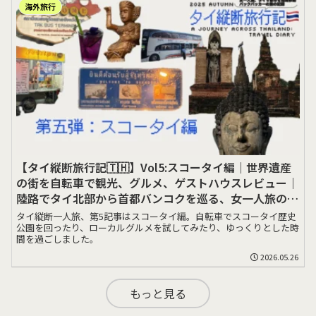
海外旅行
【タイ縦断旅行記🇹🇭】Vol5:スコータイ編｜世界遺産
の街を自転車で観光、グルメ、ゲストハウスレビュー｜
陸路でタイ北部から首都バンコクを巡る、女一人旅の記
録
タイ縦断一人旅、第5記事はスコータイ編。自転車でスコータイ歴史
公園を回ったり、ローカルグルメを試してみたり、ゆっくりとした時
間を過ごしました。
2026.05.26
もっと見る