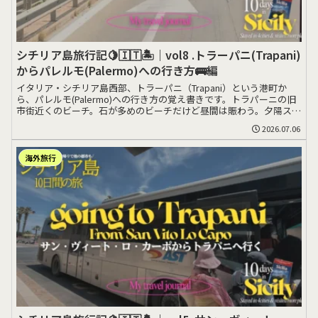
シチリア島旅行記🍋🇮🇹🏝️｜vol8 .トラーパニ(Trapani)
からパレルモ(Palermo)への行き方🚌編
イタリア・シチリア島西部、トラーパニ（Trapani）という港町か
ら、パレルモ(Palermo)への行き方の覚え書きです。トラパーニの旧
市街近くのビーチ。石が多めのビーチだけど昼間は賑わう。夕陽スポ
ッ>>>
2026.07.06
海外旅行