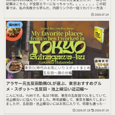
記事はこちら」が全部エラーになっちゃった。。。。。。。この記
事では、私の失敗から学んだ、内部リンクの一括リカバリー方法を
シェアします>>>
2026.07.24
国内旅行
アラサー元五反田勤務OLが選ぶ、東京おすすめグル
メ・スポット〜五反田・池上線沿い近辺編〜
こんにちは。YURIです。私は7年弱、東京の五反田でOLをしていて、
池上線沿いに住んでいました。昨年退職して、東京を離れてしまい
ましたが、五反田・池上線沿いにはお気に入りで、何度も通ったお
店がたくさん>>>
2026.07.18
2026.07.19