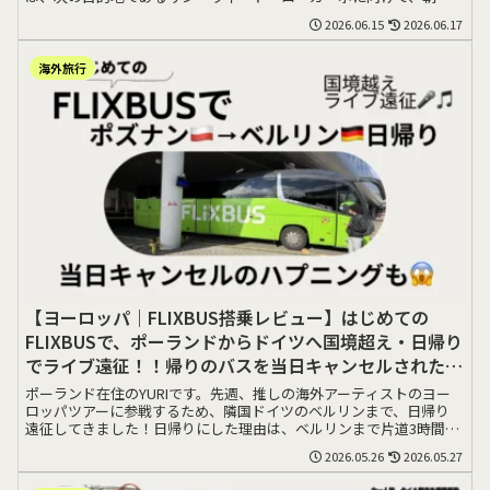
くにバスに乗る>>>
2026.06.15
2026.06.17
海外旅行
【ヨーロッパ｜FLIXBUS搭乗レビュー】はじめての
FLIXBUSで、ポーランドからドイツへ国境超え・日帰り
でライブ遠征！！帰りのバスを当日キャンセルされた
話。
ポーランド在住のYURIです。先週、推しの海外アーティストのヨー
ロッパツアーに参戦するため、隣国ドイツのベルリンまで、日帰り
遠征してきました！日帰りにした理由は、ベルリンまで片道3時間で
移動できること>>>
2026.05.26
2026.05.27