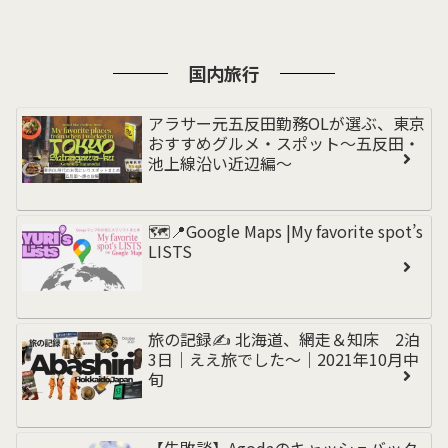
国内旅行
アラサー元五反田勤務OLが選ぶ、東京
おすすめグルメ・スポット〜五反田・
池上線沿い近辺編〜
🗺️📍Google Maps |My favorite spot’s
LISTS
旅の記録✍️ 北海道、網走＆知床 2泊
3日｜ええ旅でした〜｜2021年10月中
旬
【失敗談】Agodaのキャッシュバック