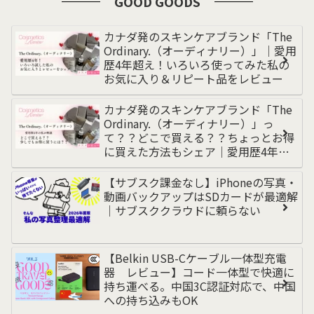
GOOD GOODS
カナダ発のスキンケアブランド「The
Ordinary.（オーディナリー）」｜愛用
歴4年超え！いろいろ使ってみた私の
お気に入り＆リピート品をレビュー
カナダ発のスキンケアブランド「The
Ordinary.（オーディナリー）」っ
て？？どこで買える？？ちょっとお得
に買えた方法もシェア｜愛用歴4年超
えの私が解説
【サブスク課金なし】iPhoneの写真・
動画バックアップはSDカードが最適解
｜サブスククラウドに頼らない
【Belkin USB-Cケーブル一体型充電
器 レビュー】コード一体型で快適に
持ち運べる。中国3C認証対応で、中国
への持ち込みもOK