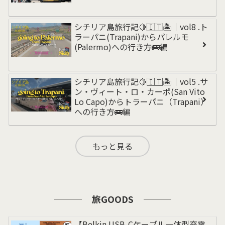
シチリア島旅行記🍋🇮🇹🏝️｜vol8 .ト
ラーパニ(Trapani)からパレルモ
(Palermo)への行き方🚌編
シチリア島旅行記🍋🇮🇹🏝️｜vol5 .サ
ン・ヴィート・ロ・カーポ(San Vito
Lo Capo)からトラーパニ（Trapani）
への行き方🚌編
もっと見る
旅GOODS
【Belkin USB-Cケーブル一体型充電