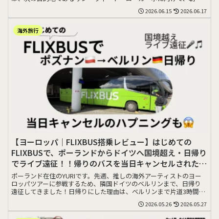
くにバスに乗る>>>
2026.06.15
2026.06.17
海外旅行
【ヨーロッパ｜FLIXBUS搭乗レビュー】はじめての
FLIXBUSで、ポーランドからドイツへ国境超え・日帰り
でライブ遠征！！帰りのバスを当日キャンセルされた
話。
ポーランド在住のYURIです。先週、推しの海外アーティストのヨー
ロッパツアーに参戦するため、隣国ドイツのベルリンまで、日帰り
遠征してきました！日帰りにした理由は、ベルリンまで片道3時間で
移動できること>>>
2026.05.26
2026.05.27