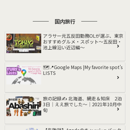
国内旅行
アラサー元五反田勤務OLが選ぶ、東京
おすすめグルメ・スポット〜五反田・
池上線沿い近辺編〜
🗺️📍Google Maps |My favorite spot’s
LISTS
旅の記録✍️ 北海道、網走＆知床 2泊
3日｜ええ旅でした〜｜2021年10月中
旬
【失敗談】Agodaのキャッシュバック