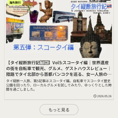
海外旅行
【タイ縦断旅行記🇹🇭】Vol5:スコータイ編｜世界遺産
の街を自転車で観光、グルメ、ゲストハウスレビュー｜
陸路でタイ北部から首都バンコクを巡る、女一人旅の記
録
タイ縦断一人旅、第5記事はスコータイ編。自転車でスコータイ歴史
公園を回ったり、ローカルグルメを試してみたり、ゆっくりとした時
間を過ごしました。
2026.05.26
もっと見る