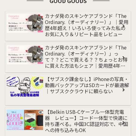
GOOD GOODS
カナダ発のスキンケアブランド「The
Ordinary.（オーディナリー）」｜愛用
歴4年超え！いろいろ使ってみた私の
お気に入り＆リピート品をレビュー
カナダ発のスキンケアブランド「The
Ordinary.（オーディナリー）」っ
て？？どこで買える？？ちょっとお得
に買えた方法もシェア｜愛用歴4年超
えの私が解説
【サブスク課金なし】iPhoneの写真・
動画バックアップはSDカードが最適解
｜サブスククラウドに頼らない
【Belkin USB-Cケーブル一体型充電
器 レビュー】コード一体型で快適に
持ち運べる。中国3C認証対応で、中国
への持ち込みもOK