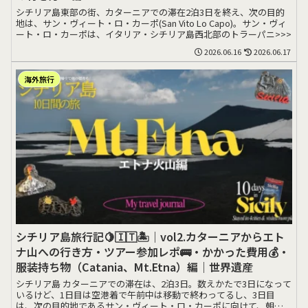
シチリア島東部の街、カターニアでの滞在2泊3日を終え、次の目的
地は、サン・ヴィート・ロ・カーポ(San Vito Lo Capo)。サン・ヴィ
ート・ロ・カーポは、イタリア・シチリア島西北部のトラーパニ>>>
2026.06.16
2026.06.17
海外旅行
シチリア島旅行記🍋🇮🇹🏝️｜vol2.カターニアからエト
ナ山への行き方・ツアー参加レポ🚌・かかった費用💰・
服装持ち物（Catania、Mt.Etna）編｜世界遺産
シチリア島 カターニアでの滞在は、2泊3日。数えかたで3日になって
いるけど、1日目は空港着で午前中は移動で終わってるし、3日目
は、次の目的地であるサン・ヴィート・ロ・カーポに向けて、朝早