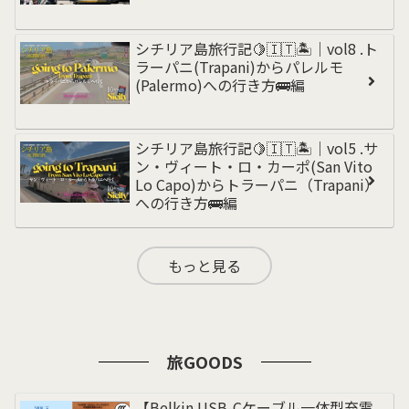
シチリア島旅行記🍋🇮🇹🏝️｜vol8 .ト
ラーパニ(Trapani)からパレルモ
(Palermo)への行き方🚌編
シチリア島旅行記🍋🇮🇹🏝️｜vol5 .サ
ン・ヴィート・ロ・カーポ(San Vito
Lo Capo)からトラーパニ（Trapani）
への行き方🚌編
もっと見る
旅GOODS
【Belkin USB-Cケーブル一体型充電