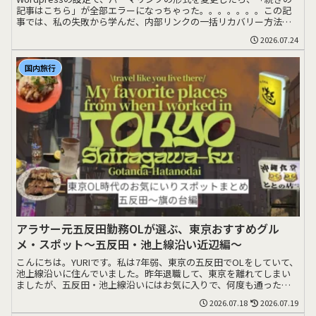
記事はこちら」が全部エラーになっちゃった。。。。。。。この記
事では、私の失敗から学んだ、内部リンクの一括リカバリー方法を
シェアします>>>
2026.07.24
国内旅行
アラサー元五反田勤務OLが選ぶ、東京おすすめグル
メ・スポット〜五反田・池上線沿い近辺編〜
こんにちは。YURIです。私は7年弱、東京の五反田でOLをしていて、
池上線沿いに住んでいました。昨年退職して、東京を離れてしまい
ましたが、五反田・池上線沿いにはお気に入りで、何度も通ったお
店がたくさん>>>
2026.07.18
2026.07.19