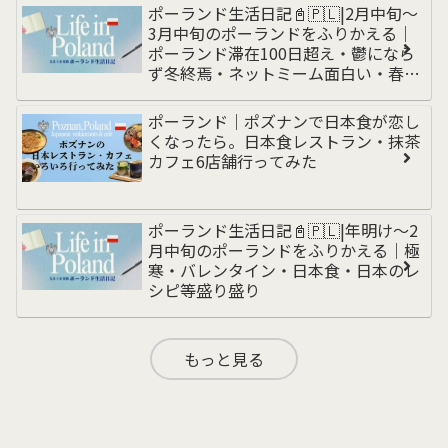
ンド編
ポーランド生活日記📓🇵🇱|2月中旬〜
3月中旬のポーランドをふりかえる｜
ポーランド滞在100日超え・鬱になら
ず冬終焉・ネットミーム面白い・春の
訪れと洗車・乾燥対策・無職からの脱
却・為替動き
ポーランド｜ポズナンで日本食が恋し
くなったら。日本食レストラン・抹茶
カフェ6店舗行ってみた
ポーランド生活日記📓🇵🇱|年明け〜2
月中旬のポーランドをふりかえる｜極
寒・バレンタイン・日本食・日本のレ
シピ等盛り盛り
もっと見る