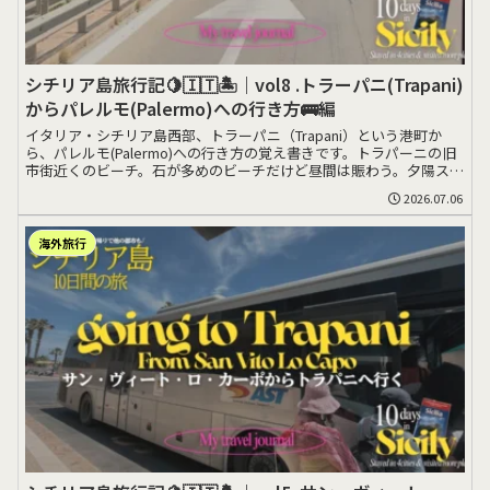
シチリア島旅行記🍋🇮🇹🏝️｜vol8 .トラーパニ(Trapani)
からパレルモ(Palermo)への行き方🚌編
イタリア・シチリア島西部、トラーパニ（Trapani）という港町か
ら、パレルモ(Palermo)への行き方の覚え書きです。トラパーニの旧
市街近くのビーチ。石が多めのビーチだけど昼間は賑わう。夕陽スポ
ッ>>>
2026.07.06
海外旅行