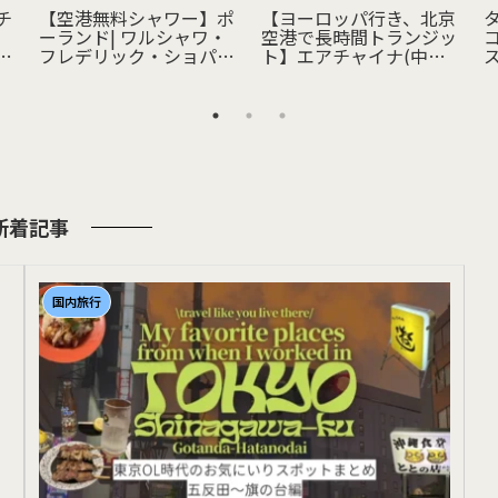
チ
【空港無料シャワー】ポ
【ヨーロッパ行き、北京
）
ーランド| ワルシャワ・
空港で長時間トランジッ
心
フレデリック・ショパン
ト】エアチャイナ(中国
レ
空港|国際線ターミナル
国際航空)の無料トラン
ジットホテル利用してみ
た🆓
新着記事
国内旅行