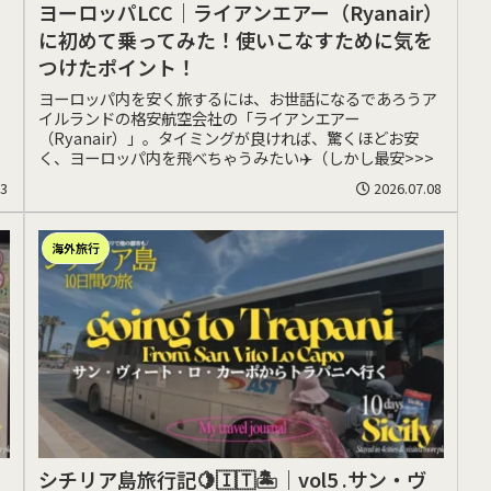
ヨーロッパLCC｜ライアンエアー（Ryanair）
に初めて乗ってみた！使いこなすために気を
つけたポイント！
ヨーロッパ内を安く旅するには、お世話になるであろうア
イルランドの格安航空会社の「ライアンエアー
（Ryanair）」。タイミングが良ければ、驚くほどお安
く、ヨーロッパ内を飛べちゃうみたい✈️（しかし最安>>>
13
2026.07.08
海外旅行
シチリア島旅行記🍋🇮🇹🏝️｜vol5 .サン・ヴ