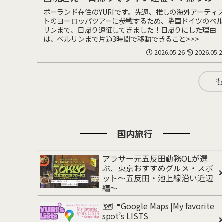
スを当日キャンセルされた話。
ポーランド在住のYURIです。先週、推しの海外アーティ
トのヨーロッパツアーに参戦するため、隣国ドイツのベ
リンまで、日帰り遠征してきました！日帰りにした理由
は、ベルリンまで片道3時間で移動できること>>>
2026.05.26
2026.05.
国内旅行
アラサー元五反田勤務OLが選
ぶ、東京おすすめグルメ・スポ
ット〜五反田・池上線沿い近辺
編〜
🗺️📍Google Maps |My favorite
spot’s LISTS