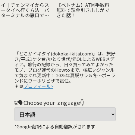
タイ｜チェンマイからス
【ベトナム】ATM手数料
【フライ
コータイへ行く方法｜バ
無料で現金引き出しがで
の飛行
スターミナルの窓口でチ
きた話！
「Flig
ケット予約・乗車レビュ
存！！|
ー
ライト
り、旅
たアラ
録|PART
「どこかイキタイ(dokoka-ikitai.com)」は、旅好
き/平成1ケタ台/ゆとり世代/元OLによるWEBメデ
ィア。旅行の記録から、日々買ってみてよかった
モノ、ブログ運営のHowtoまで、幅広いジャンル
で気まぐれ更新中！ 2025年夏脱サラ＆冬〜ポーラ
ンドにワーホリビザで試住。
👩‍💻
プロフィール>
🌐🗣️Choose your language👇
*Google翻訳による自動翻訳がされます