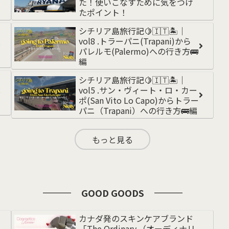
た！使いこなすために気をつけ
たポイント！
シチリア島旅行記🍋🇮🇹🏝️｜
vol8 .トラーパニ(Trapani)から
パレルモ(Palermo)への行き方🚌
編
シチリア島旅行記🍋🇮🇹🏝️｜
vol5 .サン・ヴィート・ロ・カー
ポ(San Vito Lo Capo)からトラー
パニ（Trapani）への行き方🚌編
もっと見る
GOOD GOODS
カナダ発のスキンケアブランド
「The Ordinary.（オーディナリ