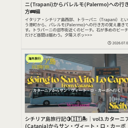
ニ(Trapani)からパレルモ(Palermo)への行
方🚌編
イタリア・シチリア島西部、トラーパニ（Trapani）とい
う港町から、パレルモ(Palermo)への行き方の覚え書き
す。トラパーニの旧市街近くのビーチ。石が多めのビー
だけど昼間は賑わう。夕陽スポッ>>>
2026.07.
海外旅行
シチリア島旅行記🍋🇮🇹🏝️｜vol3.カターニ
(Catania)からサン・ヴィート・ロ・カーポ