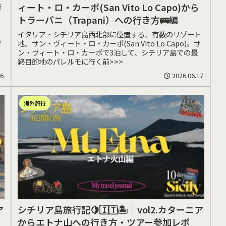
き
ィート・ロ・カーポ(San Vito Lo Capo)から
トラーパニ（Trapani）への行き方🚌編
イタリア・シチリア島西北部に位置する、有数のリゾート
で
地、サン・ヴィート・ロ・カーポ(San Vito Lo Capo)。サ
チ
ン・ヴィート・ロ・カーポで3泊して、シチリア島での最
終目的地のパレルモに行く前>>>
06
2026.06.17
海外旅行
ア
シチリア島旅行記🍋🇮🇹🏝️｜vol2.カターニア
からエトナ山への行き方・ツアー参加レポ