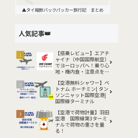
▲タイ縦断バックパッカー旅行記 まとめ
人気記事👑
【搭乗レビュー】エアチ
ャイナ（中国国際航空）
でヨーロッパへ！乗り心
地・機内食・注意点をレ
ポート
【空港無料シャワー】ベ
トナム ホーチミン| タン
ソンニャット国際空港|
国際線ターミナル
【空港で荷物計量】羽田
空港 国際線第3ターミ
ナルで荷物の重さを量
る！