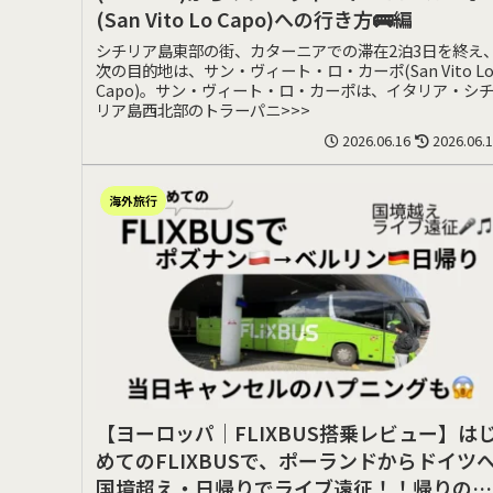
(San Vito Lo Capo)への行き方🚌編
シチリア島東部の街、カターニアでの滞在2泊3日を終え
次の目的地は、サン・ヴィート・ロ・カーポ(San Vito L
Capo)。サン・ヴィート・ロ・カーポは、イタリア・シ
リア島西北部のトラーパニ>>>
2026.06.16
2026.06.
海外旅行
【ヨーロッパ｜FLIXBUS搭乗レビュー】は
めてのFLIXBUSで、ポーランドからドイツ
国境超え・日帰りでライブ遠征！！帰りのバ