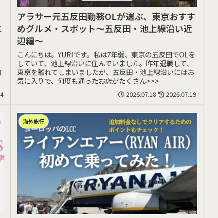
過
アラサー元五反田勤務OLが選ぶ、東京おすす
エ
めグルメ・スポット〜五反田・池上線沿い近
辺編〜
、
こんにちは。YURIです。私は7年弱、東京の五反田でOLを
していて、池上線沿いに住んでいました。昨年退職して、
内
東京を離れてしまいましたが、五反田・池上線沿いにはお
気に入りで、何度も通ったお店がたくさん>>>
24
2026.07.18
2026.07.19
海外旅行