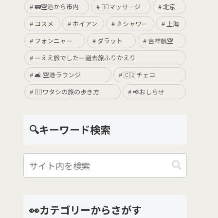
🚃空港から市内
💆‍♀️マッサージ
北京
コスメ
ホイアン
🚿シャワー
上海
フォンニャー
ダラット
吉祥航空
ーええ旅でしたー過去旅ふりかえり
🛋 空港ラウンジ
🇨🇿チェコ
🚶‍♀️ワタシの旅の歩き方
📢おしらせ
🔍キーワード検索
👀カテゴリーからさがす