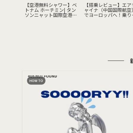
】吉祥航
【空港無料シャワー】ベ
【搭乗レビュー】エア
R )｜聞
トナム ホーチミン| タン
ャイナ（中国国際航空
った格安
ソンニャット国際空港|
でヨーロッパへ！乗り
でバンコ
国際線ターミナル
地・機内食・注意点を
帰国して
ポート
HOW TO