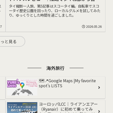
バンコクを巡る、女一人旅の記録
ス
タイ縦断一人旅、第5記事はスコータイ編。自転車でスコ
ル
ータイ歴史公園を回ったり、ローカルグルメを試してみた
り、ゆっくりとした時間を過ごしました。
27
2026.05.26
もっと見る
海外旅行
🗺️📍Google Maps |My favorite
spot’s LISTS
ヨーロッパLCC｜ライアンエアー
（Ryanair）に初めて乗ってみ