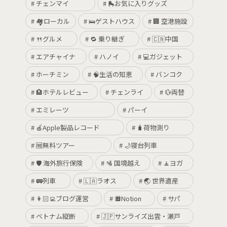
チェンマイ
🛼お気に入りグッズ
🏘ローカル
🛌ゲストハウス
🏢 空港施設
🍴グルメ
🔁 乗り継ぎ
🇨🇳中国
エアチャイナ
ハノイ
💻ガジェット
ホーチミン
🧠生活の知恵
バンコク
🏨ホテルレビュー
チェンライ
💱両替
エミレーツ
パーイ
🍎Apple製品レコード
🧳荷物測り
🆓無料ツアー
🌙寝台列車
🛡 海外旅行保険
🛂 国境越え
🧘ヨガ
🚃列車
🇱🇦ラオス
🌏 世界遺産
👩🏻‍💻ブログ運営
🔲Notion
サパ
ベトナム縦断
🇯🇵サンライズ出雲・瀬戸