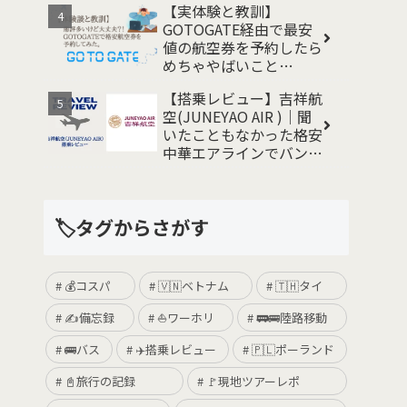
【実体験と教訓】
GOTOGATE経由で最安
値の航空券を予約したら
めちゃやばいこと
に、、 事例と対処法
【搭乗レビュー】吉祥航
空(JUNEYAO AIR )｜聞
いたこともなかった格安
中華エアラインでバンコ
クから関空まで帰国して
みた
🏷️タグからさがす
💰コスパ
🇻🇳ベトナム
🇹🇭タイ
✍️備忘録
⛵️ワーホリ
🚃🚌陸路移動
🚌バス
✈️搭乗レビュー
🇵🇱ポーランド
📓旅行の記録
🚩現地ツアーレポ