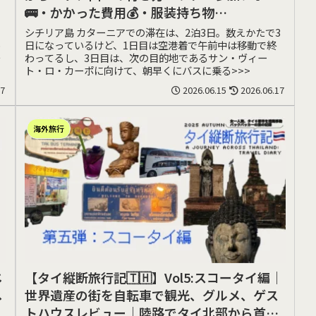
🚌・かかった費用💰・服装持ち物
（Catania、Mt.Etna）編｜世界遺産
、
シチリア島 カターニアでの滞在は、2泊3日。数えかたで3
o
日になっているけど、1日目は空港着で午前中は移動で終
チ
わってるし、3日目は、次の目的地であるサン・ヴィー
ト・ロ・カーポに向けて、朝早くにバスに乗る>>>
17
2026.06.15
2026.06.17
海外旅行
じ
【タイ縦断旅行記🇹🇭】Vol5:スコータイ編｜
へ
世界遺産の街を自転車で観光、グルメ、ゲス
トハウスレビュー｜陸路でタイ北部から首都