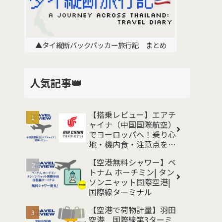
▲タイ縦断バックパッカー旅行記 まとめ
人気記事👑
【搭乗レビュー】エアチ
ャイナ（中国国際航空）
でヨーロッパへ！乗り心
地・機内食・注意点をレ
ポート
【空港無料シャワー】ベ
トナム ホーチミン| タン
ソンニャット国際空港|
国際線ターミナル
【空港で荷物計量】羽田
空港 国際線第3ターミ