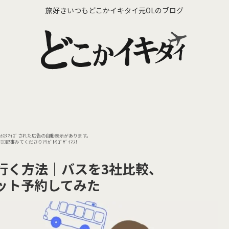
旅好きいつもどこかイキタイ元OLのブログ
たにｶｽﾀﾏｲｽﾞされた広告の自動表示があります。
事みてくださりｱﾘｶﾞﾄｳｺﾞｻﾞｲﾏｽ!
行く方法｜バスを3社比較、
Tネット予約してみた