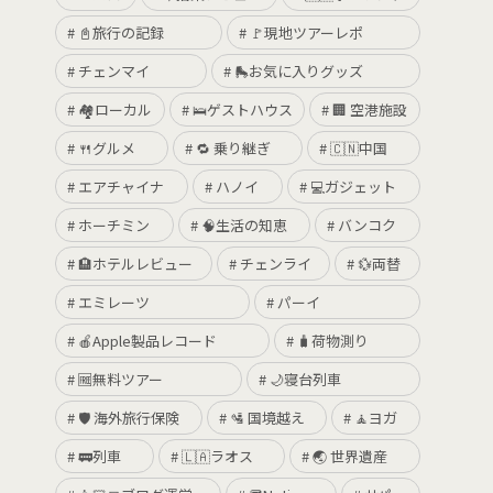
📓旅行の記録
🚩現地ツアーレポ
チェンマイ
🛼お気に入りグッズ
🏘ローカル
🛌ゲストハウス
🏢 空港施設
🍴グルメ
🔁 乗り継ぎ
🇨🇳中国
エアチャイナ
ハノイ
💻ガジェット
ホーチミン
🧠生活の知恵
バンコク
🏨ホテルレビュー
チェンライ
💱両替
エミレーツ
パーイ
🍎Apple製品レコード
🧳荷物測り
🆓無料ツアー
🌙寝台列車
🛡 海外旅行保険
🛂 国境越え
🧘ヨガ
🚃列車
🇱🇦ラオス
🌏 世界遺産