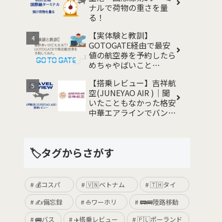
ナルで荷物の重さを量
る！
【実体験と教訓】
GOTOGATE経由で最安
値の航空券を予約したら
めちゃやばいこと
に、、 事例と対処法
【搭乗レビュー】吉祥航
空(JUNEYAO AIR )｜聞
いたこともなかった格安
中華エアラインでバンコ
クから関空まで帰国して
みた
🏷️タグからさがす
💰コスパ
🇻🇳ベトナム
🇹🇭タイ
✍️備忘録
⛵️ワーホリ
🚃🚌陸路移動
🚌バス
✈️搭乗レビュー
🇵🇱ポーランド