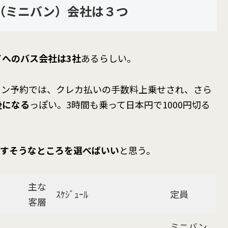
（ミニバン）会社は３つ
イへのバス会社は3社
あるらしい。
ライン予約では、クレカ払いの手数料上乗せされ、さら
後になる
っぽい。3時間も乗って日本円で1000円切る
すそうなところを選べばいい
と思う。
主な
ｽｹｼﾞｭｰﾙ
定員
客層
ミニバン