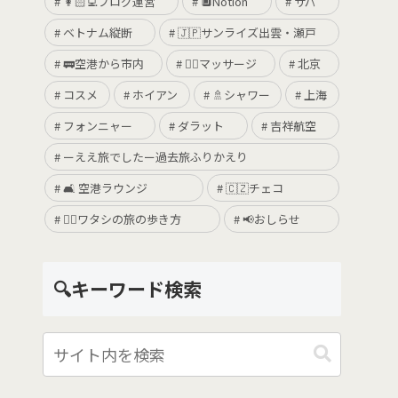
👩🏻‍💻ブログ運営
🔲Notion
サパ
ベトナム縦断
🇯🇵サンライズ出雲・瀬戸
🚃空港から市内
💆‍♀️マッサージ
北京
コスメ
ホイアン
🚿シャワー
上海
フォンニャー
ダラット
吉祥航空
ーええ旅でしたー過去旅ふりかえり
🛋 空港ラウンジ
🇨🇿チェコ
🚶‍♀️ワタシの旅の歩き方
📢おしらせ
🔍キーワード検索