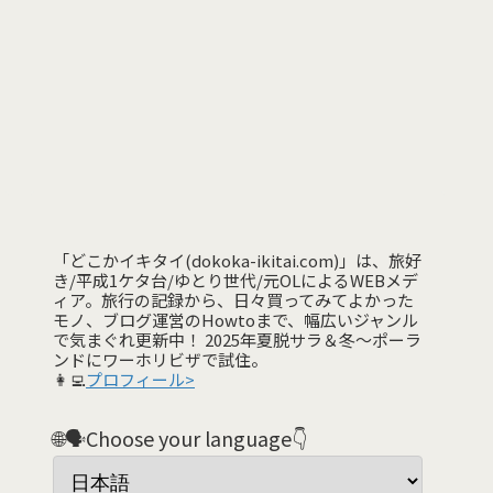
「どこかイキタイ(dokoka-ikitai.com)」は、旅好
き/平成1ケタ台/ゆとり世代/元OLによるWEBメデ
ィア。旅行の記録から、日々買ってみてよかった
モノ、ブログ運営のHowtoまで、幅広いジャンル
で気まぐれ更新中！ 2025年夏脱サラ＆冬〜ポーラ
ンドにワーホリビザで試住。
👩‍💻
プロフィール>
🌐🗣️Choose your language👇