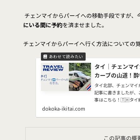
チェンマイからパーイへの移動手段ですが、
にいる間に予約
を済ませました。
チェンマイからパーイへ行く方法についての
タイ｜チェンマイ
カーブの山道！酔
タイ北部、チェンマイ
記事に書きましたが、
事はこちら！🇹🇭タイ
dokoka-ikitai.com
この記事の概要 *