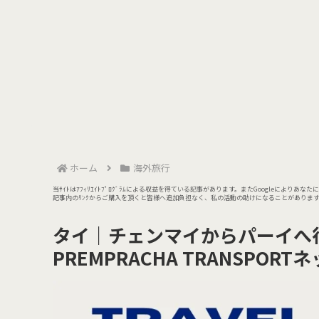
ホーム
海外旅行
当ｻｲﾄはｱﾌｨﾘｴｲﾄﾌﾟﾛｸﾞﾗﾑによる収益を得ている記事があります。またGoogleによりあな
記事内のﾘﾝｸからご購入を頂くと皆様へ追加負担なく、私の活動の助けになることがあります🙇‍♀️記
タイ｜チェンマイからパーイへ
PREMPRACHA TRANSPOR